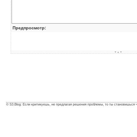
Предпросмотр:
▼▲▼
© S3.Blog: Если критикуешь, не предлагая решения проблемы, то ты становишься 