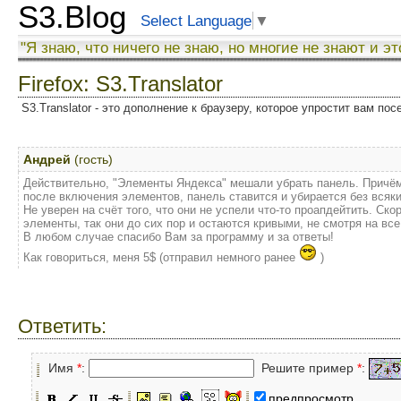
S3.Blog
Select Language
▼
"Я знаю, что ничего не знаю, но многие не знают и эт
Firefox: S3.Translator
S3.Translator - это дополнение к браузеру, которое упростит вам по
Андрей
(гость)
Действительно, "Элементы Яндекса" мешали убрать панель. Причём
после включения элементов, панель ставится и убирается без всяк
Не уверен на счёт того, что они не успели что-то проапдейтить. Ск
элементы, так они до сих пор и остаются кривыми, не смотря на вс
В любом случае спасибо Вам за программу и за ответы!
Как говориться, меня 5$ (отправил немного ранее
)
Ответить:
Имя
*
:
Решите пример
*
:
предпросмотр