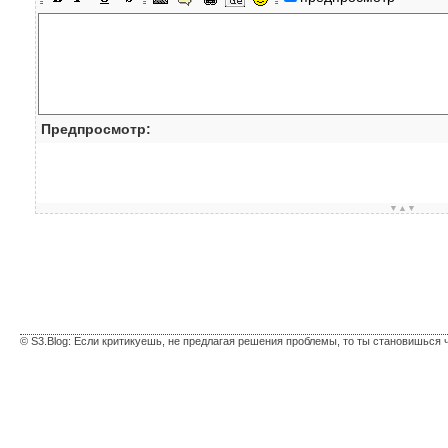
Предпросмотр:
▼▲▼
© S3.Blog: Если критикуешь, не предлагая решения проблемы, то ты становишься 