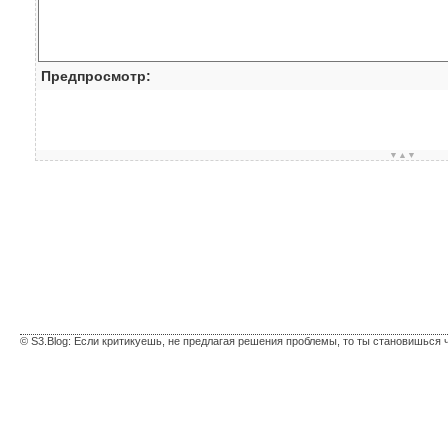
Предпросмотр:
▼▲▼
© S3.Blog: Если критикуешь, не предлагая решения проблемы, то ты становишься 