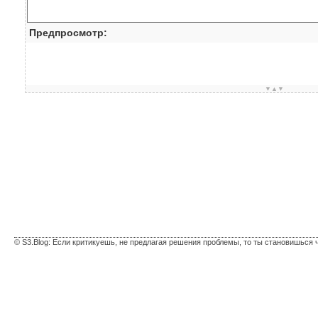
Предпросмотр:
▼▲▼
© S3.Blog: Если критикуешь, не предлагая решения проблемы, то ты становишься 