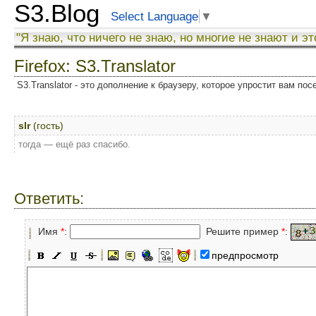
S3.Blog
Select Language
▼
"Я знаю, что ничего не знаю, но многие не знают и эт
Firefox: S3.Translator
S3.Translator - это дополнение к браузеру, которое упростит вам по
slr
(гость)
тогда — ещё раз спасибо.
Ответить:
Имя
*
:
Решите пример
*
:
предпросмотр