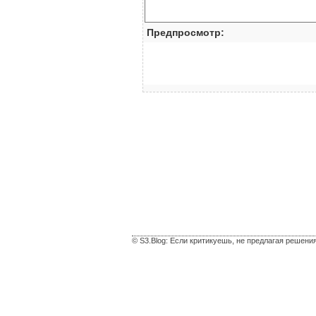
Предпросмотр:
© S3.Blog: Если критикуешь, не предлагая решени