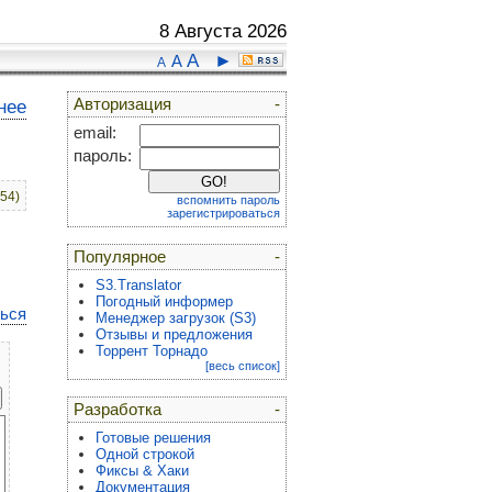
8 Августа 2026
A
►
A
A
Авторизация
-
нее
email:
пароль:
:54)
вспомнить пароль
зарегистрироваться
Популярное
-
S3.Translator
Погодный информер
ться
Менеджер загрузок (S3)
Отзывы и предложения
Торрент Торнадо
[весь список]
Разработка
-
Готовые решения
Одной строкой
Фиксы & Хаки
Документация