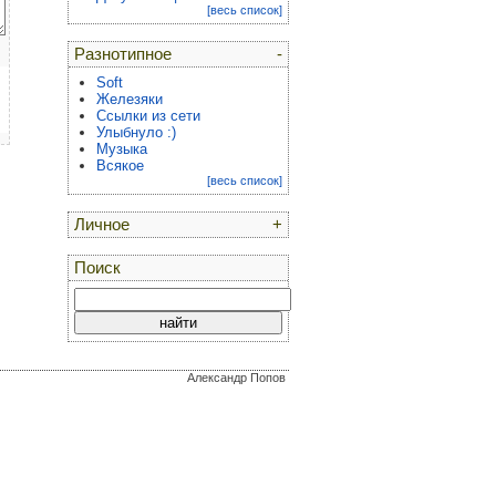
[весь список]
Разнотипное
-
Soft
Железяки
Ссылки из сети
Улыбнуло :)
Музыка
Всякое
[весь список]
Личное
+
Поиск
Александр Попов