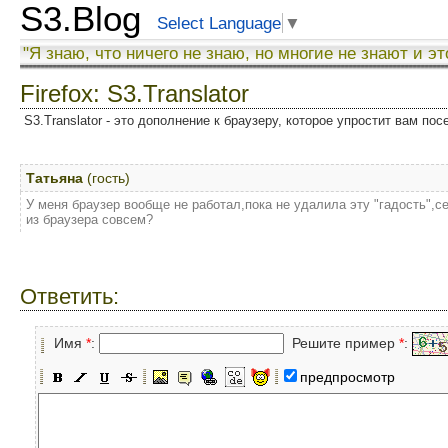
S3.Blog
Select Language
▼
"Я знаю, что ничего не знаю, но многие не знают и эт
Firefox: S3.Translator
S3.Translator - это дополнение к браузеру, которое упростит вам по
Татьяна
(гость)
У меня браузер вообще не работал,пока не удалила эту "гадость",
из браузера совсем?
Ответить:
Имя
*
:
Решите пример
*
:
предпросмотр