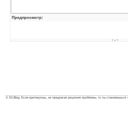
Предпросмотр:
▼▲▼
© S3.Blog: Если критикуешь, не предлагая решения проблемы, то ты становишься 