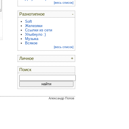
[весь список]
Разнотипное
-
Soft
Железяки
Ссылки из сети
Улыбнуло :)
Музыка
Всякое
[весь список]
Личное
+
Поиск
Александр Попов