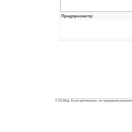
Предпросмотр:
© S3.Blog: Если критикуешь, не предлагая решени