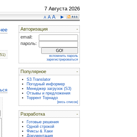
7 Августа 2026
A
►
A
A
Авторизация
-
нее
email:
пароль:
:51)
вспомнить пароль
зарегистрироваться
Популярное
-
S3.Translator
Погодный информер
Менеджер загрузок (S3)
ться
Отзывы и предложения
Торрент Торнадо
[весь список]
Разработка
-
Готовые решения
Одной строкой
Фиксы & Хаки
Документация