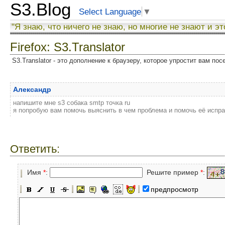
S3.Blog
Select Language
▼
"Я знаю, что ничего не знаю, но многие не знают и эт
Firefox: S3.Translator
S3.Translator - это дополнение к браузеру, которое упростит вам по
Александр
напишите мне s3 собака smtp точка ru
я попробую вам помочь выяснить в чем проблема и помочь её испр
Ответить:
Имя
*
:
Решите пример
*
:
предпросмотр