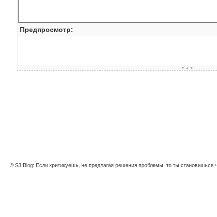
Предпросмотр:
▼▲▼
© S3.Blog: Если критикуешь, не предлагая решения проблемы, то ты становишься 