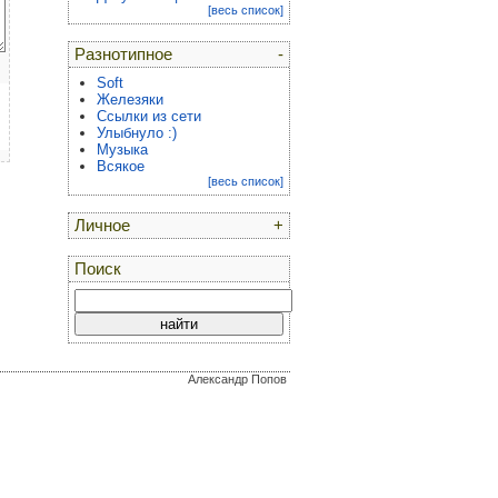
[весь список]
Разнотипное
-
Soft
Железяки
Ссылки из сети
Улыбнуло :)
Музыка
Всякое
[весь список]
Личное
+
Поиск
Александр Попов