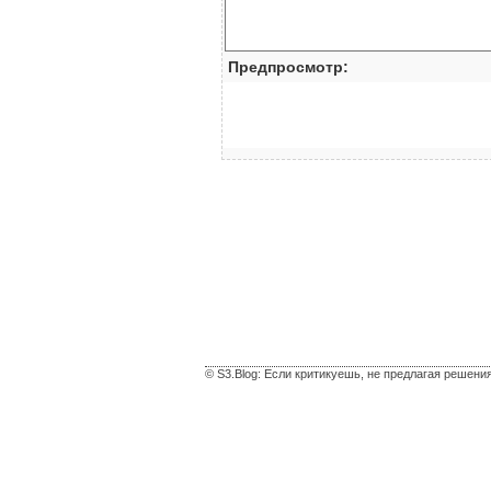
Предпросмотр:
© S3.Blog: Если критикуешь, не предлагая решени