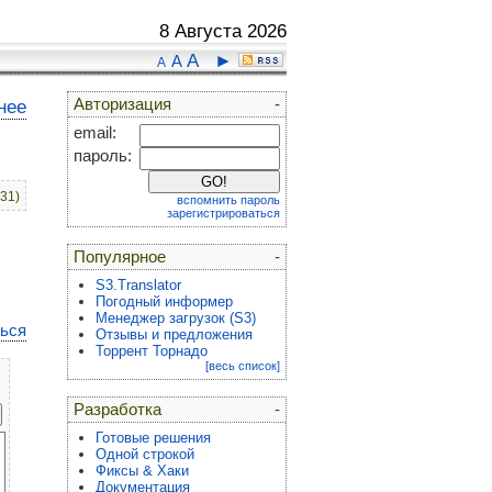
8 Августа 2026
A
►
A
A
Авторизация
-
нее
email:
пароль:
:31)
вспомнить пароль
зарегистрироваться
Популярное
-
S3.Translator
Погодный информер
Менеджер загрузок (S3)
ться
Отзывы и предложения
Торрент Торнадо
[весь список]
Разработка
-
Готовые решения
Одной строкой
Фиксы & Хаки
Документация