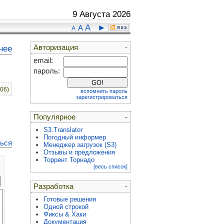
9 Августа 2026
A
►
A
A
Авторизация
-
нее
email:
пароль:
:06)
вспомнить пароль
зарегистрироваться
Популярное
-
S3.Translator
Погодный информер
ться
Менеджер загрузок (S3)
Отзывы и предложения
Торрент Торнадо
[весь список]
Разработка
-
Готовые решения
Одной строкой
Фиксы & Хаки
Документация