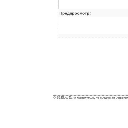
Предпросмотр:
© S3.Blog: Если критикуешь, не предлагая решени