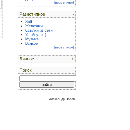
[весь список]
Разнотипное
-
Soft
Железяки
Ссылки из сети
Улыбнуло :)
Музыка
Всякое
[весь список]
Личное
+
Поиск
Александр Попов