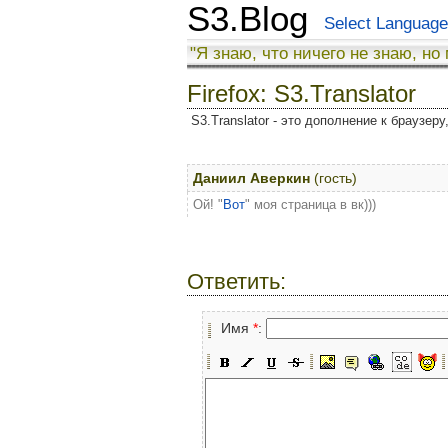
S3.Blog
Select Language
"Я знаю, что ничего не знаю, но
Firefox: S3.Translator
S3.Translator - это дополнение к браузер
Даниил Аверкин
(гость)
Ой! "
Вот
" моя страница в вк)))
Ответить:
Имя
*
: