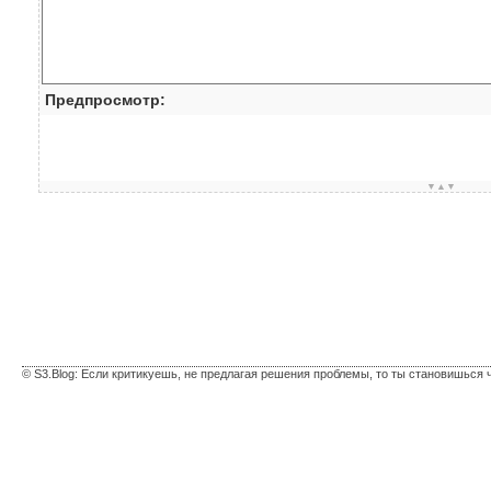
Предпросмотр:
▼▲▼
© S3.Blog: Если критикуешь, не предлагая решения проблемы, то ты становишься 