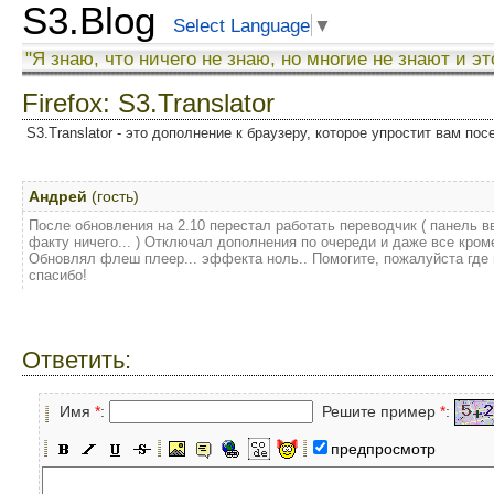
S3.Blog
Select Language
▼
"Я знаю, что ничего не знаю, но многие не знают и эт
Firefox: S3.Translator
S3.Translator - это дополнение к браузеру, которое упростит вам по
Андрей
(гость)
После обновления на 2.10 перестал работать переводчик ( панель в
факту ничего... ) Отключал дополнения по очереди и даже все кром
Обновлял флеш плеер... эффекта ноль.. Помогите, пожалуйста где 
спасибо!
Ответить:
Имя
*
:
Решите пример
*
:
предпросмотр