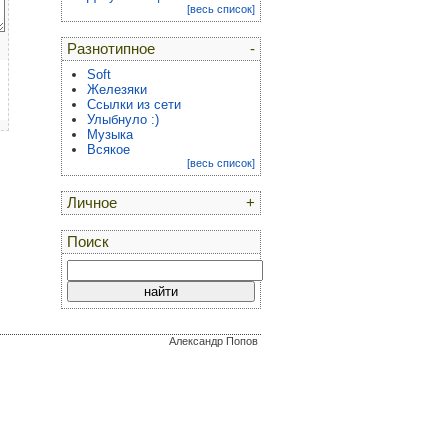
[весь список]
Разнотипное
-
Soft
Железяки
Ссылки из сети
Улыбнуло :)
Музыка
Всякое
[весь список]
Личное
+
Поиск
Александр Попов