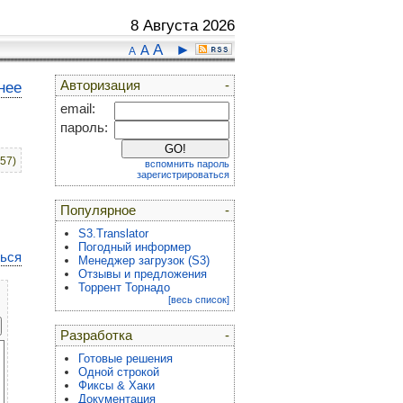
8 Августа 2026
A
►
A
A
Авторизация
-
нее
email:
пароль:
:57)
вспомнить пароль
зарегистрироваться
Популярное
-
S3.Translator
Погодный информер
ться
Менеджер загрузок (S3)
Отзывы и предложения
Торрент Торнадо
[весь список]
Разработка
-
Готовые решения
Одной строкой
Фиксы & Хаки
Документация