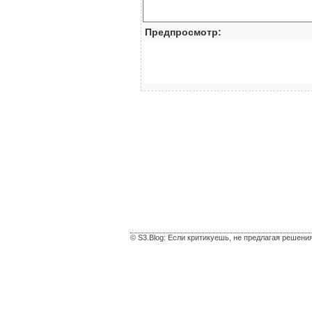
Предпросмотр:
© S3.Blog: Если критикуешь, не предлагая решени