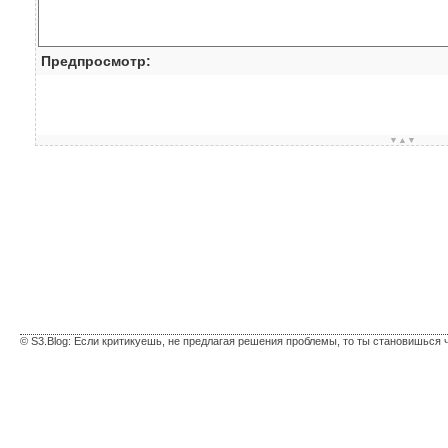
Предпросмотр:
▼▲▼
© S3.Blog: Если критикуешь, не предлагая решения проблемы, то ты становишься 