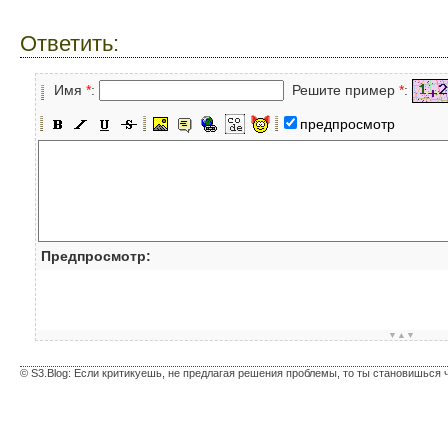
Ответить:
Имя
*
:
Решите пример
*
:
предпросмотр
Предпросмотр:
▼▲▼
© S3.Blog: Если критикуешь, не предлагая решения проблемы, то ты становишься 