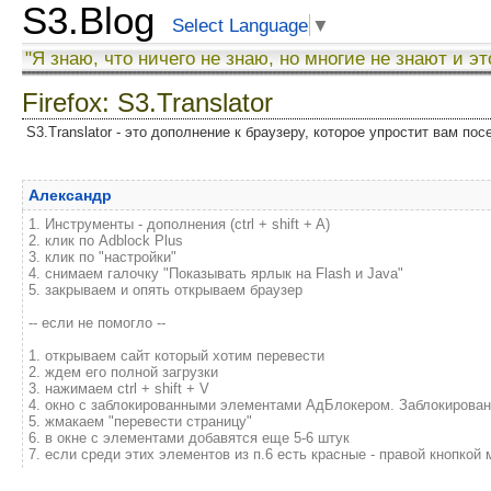
S3.Blog
Select Language
▼
"Я знаю, что ничего не знаю, но многие не знают и эт
Firefox: S3.Translator
S3.Translator - это дополнение к браузеру, которое упростит вам по
Александр
1. Инструменты - дополнения (ctrl + shift + A)
2. клик по Adblock Plus
3. клик по "настройки"
4. снимаем галочку "Показывать ярлык на Flash и Java"
5. закрываем и опять открываем браузер
-- если не помогло --
1. открываем сайт который хотим перевести
2. ждем его полной загрузки
3. нажимаем ctrl + shift + V
4. окно с заблокированными элементами АдБлокером. Заблокирова
5. жмакаем "перевести страницу"
6. в окне с элементами добавятся еще 5-6 штук
7. если среди этих элементов из п.6 есть красные - правой кнопко