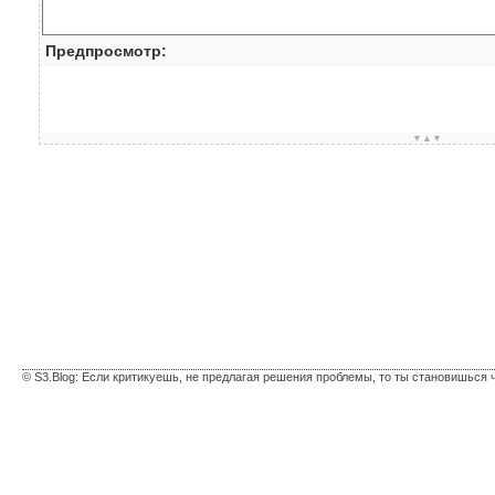
Предпросмотр:
▼▲▼
© S3.Blog: Если критикуешь, не предлагая решения проблемы, то ты становишься 