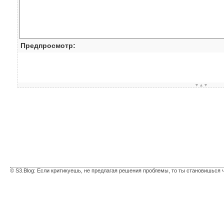
Предпросмотр:
▼▲▼
© S3.Blog: Если критикуешь, не предлагая решения проблемы, то ты становишься 