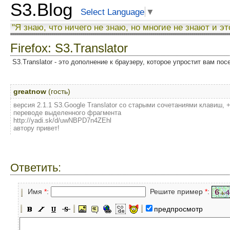
S3.Blog
Select Language
▼
"Я знаю, что ничего не знаю, но многие не знают и эт
Firefox: S3.Translator
S3.Translator - это дополнение к браузеру, которое упростит вам по
greatnow
(гость)
версия 2.1.1 S3.Google Translator со старыми сочетаниями клавиш, 
переводе выделенного фрагмента
http://yadi.sk/d/uwNBPD7n4ZEhl
автору привет!
Ответить:
Имя
*
:
Решите пример
*
:
предпросмотр