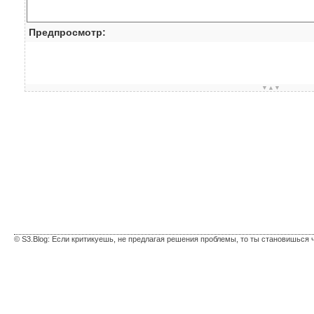
Предпросмотр:
▼▲▼
© S3.Blog: Если критикуешь, не предлагая решения проблемы, то ты становишься 