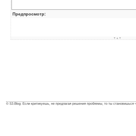
Предпросмотр:
▼▲▼
© S3.Blog: Если критикуешь, не предлагая решения проблемы, то ты становишься 