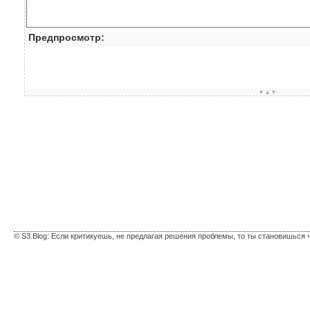
Предпросмотр:
▼▲▼
© S3.Blog: Если критикуешь, не предлагая решения проблемы, то ты становишься 