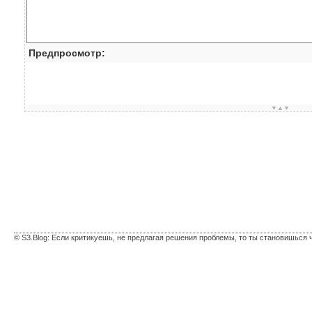
Предпросмотр:
▼▲▼
© S3.Blog: Если критикуешь, не предлагая решения проблемы, то ты становишься 