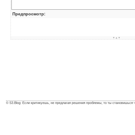
Предпросмотр:
▼▲▼
© S3.Blog: Если критикуешь, не предлагая решения проблемы, то ты становишься 