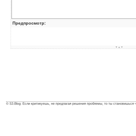
Предпросмотр:
▼▲▼
© S3.Blog: Если критикуешь, не предлагая решения проблемы, то ты становишься 