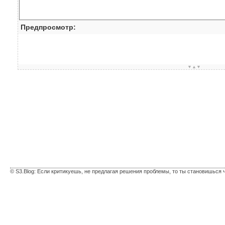
Предпросмотр:
▼▲▼
© S3.Blog: Если критикуешь, не предлагая решения проблемы, то ты становишься 