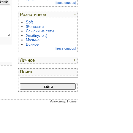
[весь список]
Разнотипное
-
Soft
Железяки
Ссылки из сети
Улыбнуло :)
Музыка
Всякое
[весь список]
Личное
+
Поиск
Александр Попов