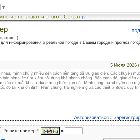
▼
 многие не знают и этого". Сократ
.
[?]
мер
по
щается. :)
ля информирования о реальной погоде в Вашем городе и прогноз пого
5 Июля 2026
(
hác nhau, mình chú ý nhiều đến cách nền tảng tối ưu giao diện. Các chuyên m
ên bản nên việc tìm kiếm nội dung khá nhanh chóng. Bên cạnh đó, giao diện 
ảm giác rối mắt khi sử dụng trong thời gian dài. Mình cũng thử chuyển qua mộ
ốc độ tải khá ổn định. Nhìn chung, trải nghiệm giữa các thiết bị được duy trì
Авторизоваться
::
Зарегистри
Решите пример
*
:
=