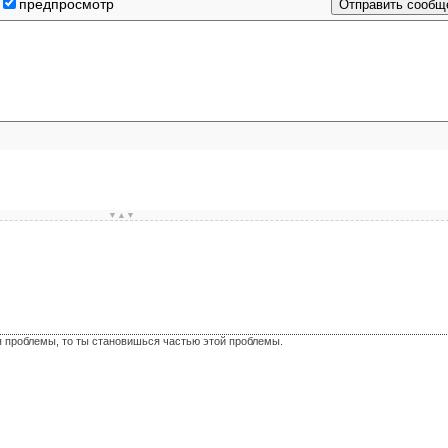
предпросмотр
▼▲▼
я проблемы, то ты становишься частью этой проблемы.