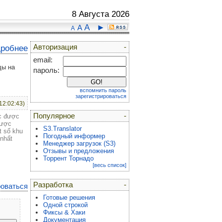
8 Августа 2026
A
►
A
A
Авторизация
-
дробнее
email:
ды на
пароль:
вспомнить пароль
зарегистрироваться
12:02:43)
Популярное
-
ục được
được
S3.Translator
t số khu
Погодный информер
 nhất
Менеджер загрузок (S3)
Отзывы и предложения
Торрент Торнадо
[весь список]
Разработка
-
роваться
Готовые решения
Одной строкой
Фиксы & Хаки
Документация