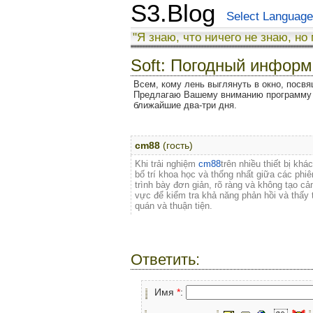
S3.Blog
Select Language
"Я знаю, что ничего не знаю, но
Soft: Погодный инфор
Всем, кому лень выглянуть в окно, посвя
Предлагаю Вашему вниманию программу д
ближайшие два-три дня.
cm88
(гость)
Khi trải nghiệm
cm88
trên nhiều thiết bị k
bố trí khoa học và thống nhất giữa các phi
trình bày đơn giản, rõ ràng và không tạo c
vực để kiểm tra khả năng phản hồi và thấy t
quán và thuận tiện.
Ответить:
Имя
*
: