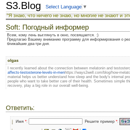
S3.Blog
Select Language
▼
"Я знаю, что ничего не знаю, но многие не знают и эт
Soft: Погодный информер
Всем, кому лень выглянуть в окно, посвящается. :)
Предлагаю Вашему вниманию программу для информирования о реал
ближайшие два-три дня.
olgas
I recently learned about the connection between melatonin and testoste
affects-testosterone-levels-in-men
https://ways2well.com/blog/how-melaton
material helps us better understand how sleep and the body's internal proce
people who want to take better care of their health. Sometimes simple th
recovery, play a big role in our overall well-being.
Ответить:
Имя
*
:
Решите пример
*
: