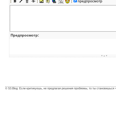
предпросмотр
Предпросмотр:
▼▲▼
© S3.Blog: Если критикуешь, не предлагая решения проблемы, то ты становишься 