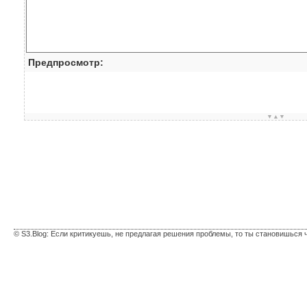
Предпросмотр:
▼▲▼
© S3.Blog: Если критикуешь, не предлагая решения проблемы, то ты становишься 