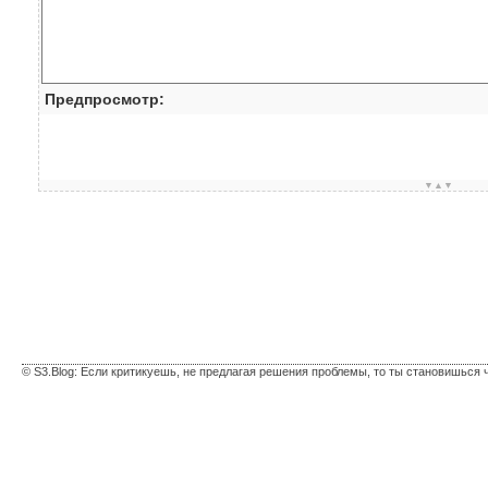
Предпросмотр:
▼▲▼
© S3.Blog: Если критикуешь, не предлагая решения проблемы, то ты становишься 