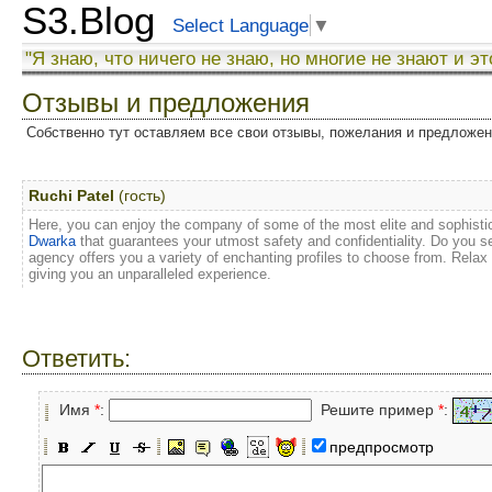
S3.Blog
Select Language
▼
"Я знаю, что ничего не знаю, но многие не знают и эт
Отзывы и предложения
Собственно тут оставляем все свои отзывы, пожелания и предложе
Ruchi Patel
(гость)
Here, you can enjoy the company of some of the most elite and sophisti
Dwarka
that guarantees your utmost safety and confidentiality. Do you 
agency offers you a variety of enchanting profiles to choose from. Relax
giving you an unparalleled experience.
Ответить:
Имя
*
:
Решите пример
*
:
предпросмотр