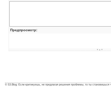
Предпросмотр:
▼▲▼
© S3.Blog: Если критикуешь, не предлагая решения проблемы, то ты становишься 