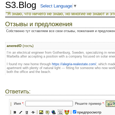
S3.Blog
Select Language
▼
"Я знаю, что ничего не знаю, но многие не знают и эт
Отзывы и предложения
Собственно тут оставляем все свои отзывы, пожелания и предложе
aneredO
(гость)
I’m an electrical engineer from Gothenburg, Sweden, specializing in renew
Marbella after accepting a position with a company focused on solar ene
I found my new home through
https://alegria-realestate.com/
, which made
apartment with plenty of natural light — fitting for someone who now wor
both the office and the beach.
Ответить:
Имя
*
:
Решите пример
*
:
предпросмотр