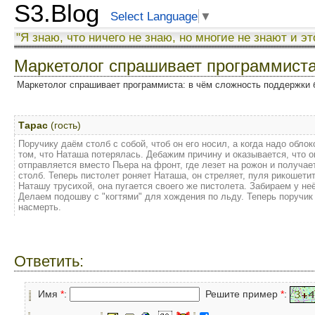
S3.Blog
Select Language
▼
"Я знаю, что ничего не знаю, но многие не знают и эт
Маркетолог спрашивает программиста.
Маркетолог спрашивает программиста: в чём сложность поддержки 
Тарас
(гость)
Поручику даём столб с собой, чтоб он его носил, а когда надо обл
том, что Наташа потерялась. Дебажим причину и оказывается, что 
отправляется вместо Пьера на фронт, где лезет на рожон и получае
столб. Теперь пистолет роняет Наташа, он стреляет, пуля рикошети
Наташу трусихой, она пугается своего же пистолета. Забираем у не
Делаем подошву с "когтями" для хождения по льду. Теперь поручик 
насмерть.
Ответить:
Имя
*
:
Решите пример
*
: