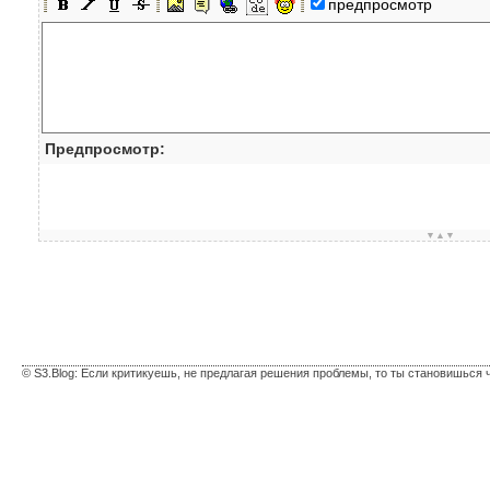
предпросмотр
Предпросмотр:
▼▲▼
© S3.Blog: Если критикуешь, не предлагая решения проблемы, то ты становишься 