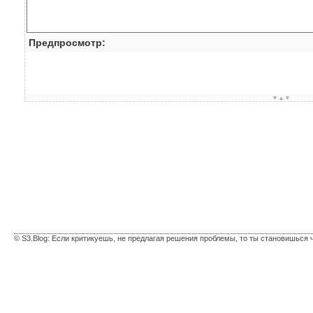
Предпросмотр:
▼▲▼
© S3.Blog: Если критикуешь, не предлагая решения проблемы, то ты становишься 