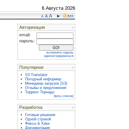
6 Августа 2026
A
►
A
A
Авторизация
-
email:
пароль:
вспомнить пароль
зарегистрироваться
Популярное
-
S3.Translator
Погодный информер
Менеджер загрузок (S3)
Отзывы и предложения
Торрент Торнадо
[весь список]
Разработка
-
Готовые решения
Одной строкой
Фиксы & Хаки
Документация