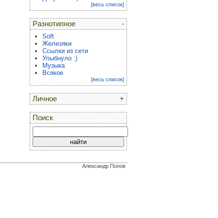
[весь список]
Разнотипное
-
Soft
Железяки
Ссылки из сети
Улыбнуло :)
Музыка
Всякое
[весь список]
Личное
+
Поиск
Александр Попов