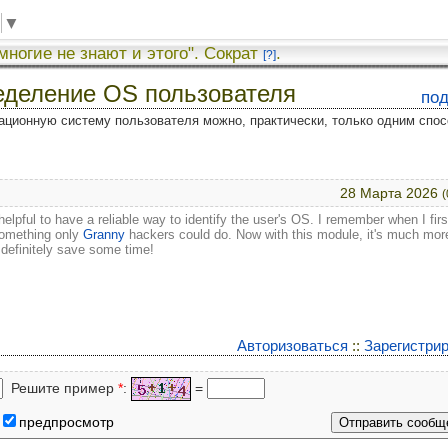
▼
 многие не знают и этого". Сократ
.
[?]
еделение OS пользователя
по
ационную систему пользователя можно, практически, только одним спос
28 Марта 2026
(
s helpful to have a reliable way to identify the user's OS. I remember when I firs
 something only
Granny
hackers could do. Now with this module, it's much mor
l definitely save some time!
Авторизоваться
::
Зарегистри
Решите пример
*
:
=
предпросмотр