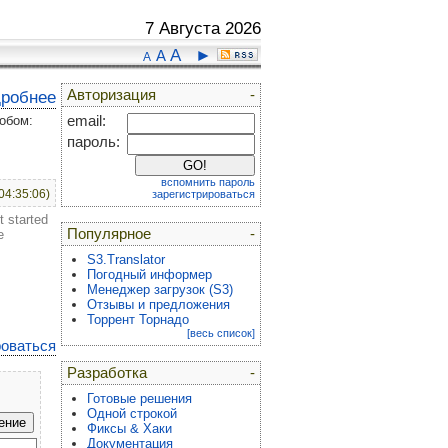
7 Августа 2026
A
►
A
A
Авторизация
-
дробнее
обом:
email:
пароль:
вспомнить пароль
04:35:06)
зарегистрироваться
t started
Популярное
-
e
S3.Translator
Погодный информер
Менеджер загрузок (S3)
Отзывы и предложения
Торрент Торнадо
[весь список]
роваться
Разработка
-
Готовые решения
Одной строкой
Фиксы & Хаки
Документация