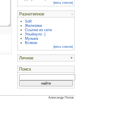
[весь список]
Разнотипное
-
Soft
Железяки
Ссылки из сети
Улыбнуло :)
Музыка
Всякое
[весь список]
Личное
+
Поиск
Александр Попов