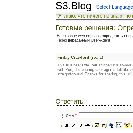
S3.Blog
Select Language
"Я знаю, что ничего не знаю, но
Готовые решения: Опр
На стороне web-сервера определить опер
через переданный User-Agent .
Finlay Crawford
(гость)
This is a neat little Perl snippet! It's alway
with Perl, deciphering user agents felt like
straightforward. Thanks for sharing, this wil
Ответить:
Имя
*
: