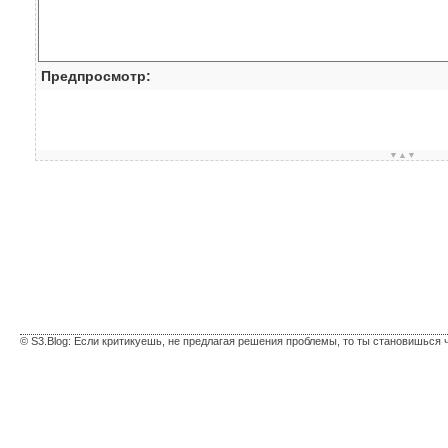
Предпросмотр:
▼▲▼
© S3.Blog: Если критикуешь, не предлагая решения проблемы, то ты становишься 