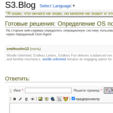
S3.Blog
Select Language
▼
"Я знаю, что ничего не знаю, но многие не знают и эт
Готовые решения: Определение OS п
На стороне web-сервера определить операционную систему пользова
через переданный User-Agent .
smithcohn12
(гость)
Wordle Unlimited: Endless Letters, Endless Fun delivers a balanced mix 
and familiar mechanics,
wordle unlimited
remains an engaging option for
Ответить:
Имя
*
:
Решите пример
*
:
предпросмотр