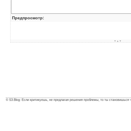
Предпросмотр:
▼▲▼
© S3.Blog: Если критикуешь, не предлагая решения проблемы, то ты становишься 