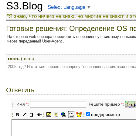
S3.Blog
Select Language
▼
"Я знаю, что ничего не знаю, но многие не знают и эт
Готовые решения: Определение OS п
На стороне web-сервера определить операционную систему пользова
через переданный User-Agent .
гость
(гость)
2005 год? И статься первая по запросу "операционная система поль
Ответить:
Имя
*
:
Решите пример
*
:
предпросмотр