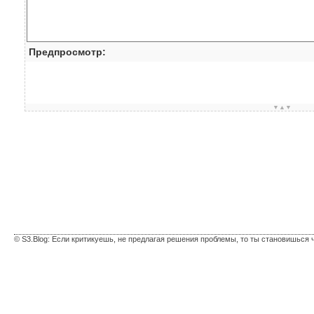
Предпросмотр:
▼▲▼
© S3.Blog: Если критикуешь, не предлагая решения проблемы, то ты становишься 