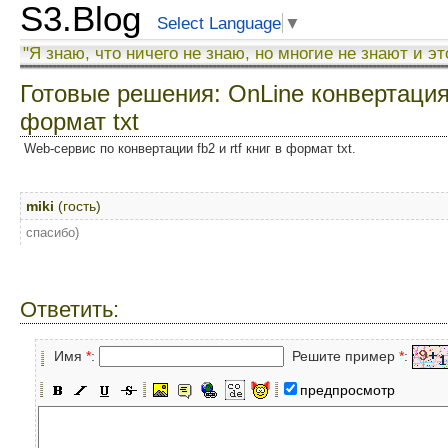
S3.Blog
Select Language
▼
"Я знаю, что ничего не знаю, но многие не знают и эт
Готовые решения: OnLine конвертация f
формат txt
Web-сервис по конвертации fb2 и rtf книг в формат txt.
miki
(гость)
спасибо)
Ответить:
Имя
*
:
Решите пример
*
:
предпросмотр