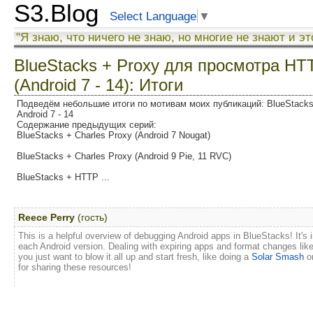
S3.Blog
Select Language
▼
"Я знаю, что ничего не знаю, но многие не знают и эт
BlueStacks + Proxy для просмотра H
(Android 7 - 14): Итоги
Подведём небольшие итоги по мотивам моих публикаций: BlueStack
Android 7 - 14
Содержание предыдущих серий:
BlueStacks + Charles Proxy (Android 7 Nougat)
BlueStacks + Charles Proxy (Android 9 Pie, 11 RVC)
BlueStacks + HTTP ...
Reece Perry
(гость)
This is a helpful overview of debugging Android apps in BlueStacks! It's
each Android version. Dealing with expiring apps and format changes l
you just want to blow it all up and start fresh, like doing a
Solar Smash
on
for sharing these resources!