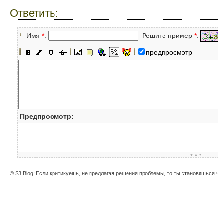
Ответить:
Имя
*
:
Решите пример
*
:
предпросмотр
Предпросмотр:
▼▲▼
© S3.Blog: Если критикуешь, не предлагая решения проблемы, то ты становишься 