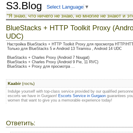
S3.Blog
Select Language
▼
"Я знаю, что ничего не знаю, но многие не знают и эт
BlueStacks + HTTP Toolkit Proxy (Andro
UDC)
Настройка BlueStacks + HTTP Toolkit Proxy для просмотра HTTP/H
Только для BlueStacks 5 и Android 13 Tiramisu , Android 14 UDC
BlueStacks + Charles Proxy (Android 7 Nougat)
BlueStacks + Charles Proxy (Android 9 Pie, 11 RVC)
BlueStacks + Proxy для просмотра ...
Kaabir
(гость)
Indulge yourself with top-class service provided by our qualified personn
escorts we have in Gurgaon!
Escorts Service in Gurgaon
guarantees you
women that want to give you a memorable experience today!
Ответить: