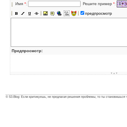
Имя
*
:
Решите пример
*
:
предпросмотр
Предпросмотр:
▼▲▼
© S3.Blog: Если критикуешь, не предлагая решения проблемы, то ты становишься 