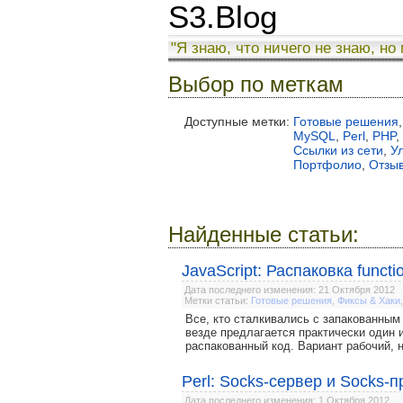
S3.Blog
"Я знаю, что ничего не знаю, но
Выбор по меткам
Доступные метки:
Готовые решения
,
MySQL
,
Perl
,
PHP
,
Ссылки из сети
,
У
Портфолио
,
Отзы
Найденные статьи:
JavaScript: Распаковка function
Дата последнего изменения: 21 Октября 2012
Метки статьи:
Готовые решения
,
Фиксы & Хаки
Все, кто сталкивались с запакованным ja
везде предлагается практически один и
распакованный код. Вариант рабочий, 
Perl: Socks-сервер и Socks-п
Дата последнего изменения: 1 Октября 2012