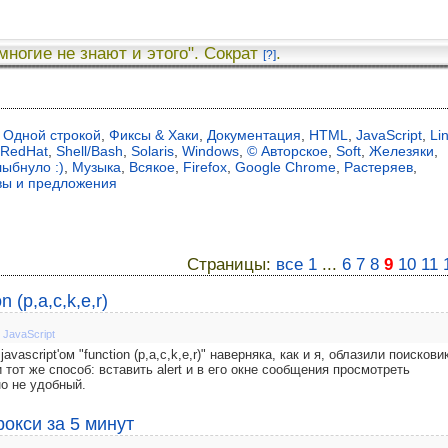
 многие не знают и этого". Сократ
.
[?]
Одной строкой
,
Фиксы & Хаки
,
Документация
,
HTML
,
JavaScript
,
Li
RedHat
,
Shell/Bash
,
Solaris
,
Windows
,
© Авторское
,
Soft
,
Железяки
,
лыбнуло :)
,
Музыка
,
Всякое
,
Firefox
,
Google Chrome
,
Растеряев
,
вы и предложения
Страницы:
все
1
...
6
7
8
9
10
11
 (p,a,c,k,e,r)
,
JavaScript
vascript'ом "function (p,a,c,k,e,r)" наверняка, как и я, облазили поискови
 тот же способ: вставить alert и в его окне сообщения просмотреть
но не удобный.
рокси за 5 минут