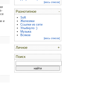
[весь список]
ая
s-
Разнотипное
-
все
Soft
м и
Железяки
Ссылки из сети
Улыбнуло :)
Музыка
Всякое
[весь список]
Личное
+
Поиск