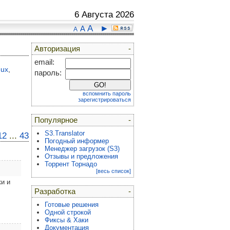
6 Августа 2026
A
►
A
A
Авторизация
-
email:
nux
,
пароль:
вспомнить пароль
зарегистрироваться
Популярное
-
S3.Translator
12
...
43
Погодный информер
Менеджер загрузок (S3)
Отзывы и предложения
Торрент Торнадо
[весь список]
ки и
Разработка
-
Готовые решения
Одной строкой
Фиксы & Хаки
Документация