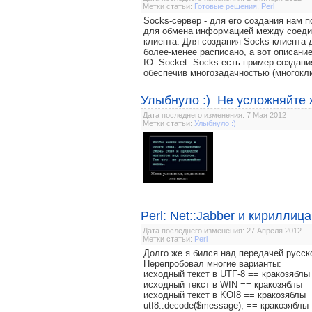
Метки статьи:
Готовые решения
,
Perl
Socks-сервер - для его создания нам по
для обмена информацией между соедин
клиента. Для создания Socks-клиента 
более-менее расписано, а вот описани
IO::Socket::Socks есть пример создани
обеспечив многозадачностью (многоклие
Улыбнуло :) Не усложняйте 
Дата последнего изменения: 7 Мая 2012
Метки статьи:
Улыбнуло :)
Perl: Net::Jabber и кириллица
Дата последнего изменения: 27 Апреля 2012
Метки статьи:
Perl
Долго же я бился над передачей русског
Перепробовал многие варианты:
исходный текст в UTF-8 == кракозяблы
исходный текст в WIN == кракозяблы
исходный текст в KOI8 == кракозяблы
utf8::decode($message); == кракозяблы