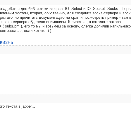
надобятся две библиотеки из cpan: IO::Select и IO::Socket::Socks . Перв
яемым хостом, вторая, собственно, для создания socks-сервера и sock
достаточно прочитать документацию на cpan и посмотреть пример - там 
е socks-сервера обделено вниманием. К счастью, в каталоге автора
я ( subs.pm ), его то мы и возьмем за основу, слегка допилив напильнико
нтовостью, если хотите :) )
жизнь
о текста в jabber...