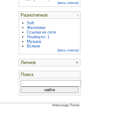
[весь список]
Разнотипное
-
Soft
Железяки
Ссылки из сети
Улыбнуло :)
Музыка
Всякое
[весь список]
Личное
+
Поиск
Александр Попов