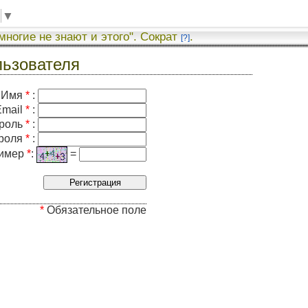
▼
 многие не знают и этого". Сократ
.
[?]
льзователя
Имя
*
:
Email
*
:
роль
*
:
ароля
*
:
ример
*
:
=
*
Обязательное поле