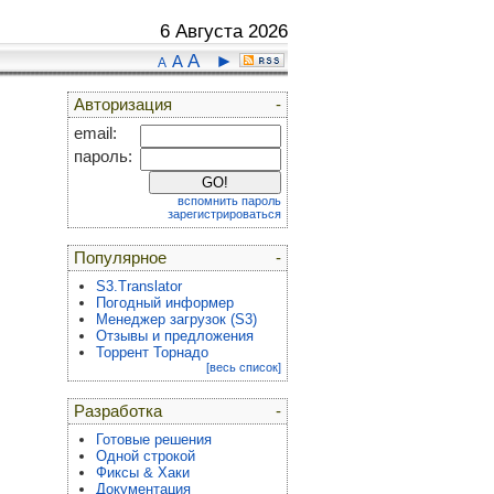
6 Августа 2026
A
►
A
A
Авторизация
-
email:
пароль:
вспомнить пароль
зарегистрироваться
Популярное
-
S3.Translator
Погодный информер
Менеджер загрузок (S3)
Отзывы и предложения
Торрент Торнадо
[весь список]
Разработка
-
Готовые решения
Одной строкой
Фиксы & Хаки
Документация