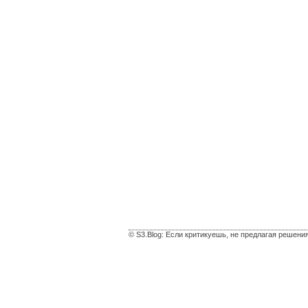
© S3.Blog: Если критикуешь, не предлагая решени