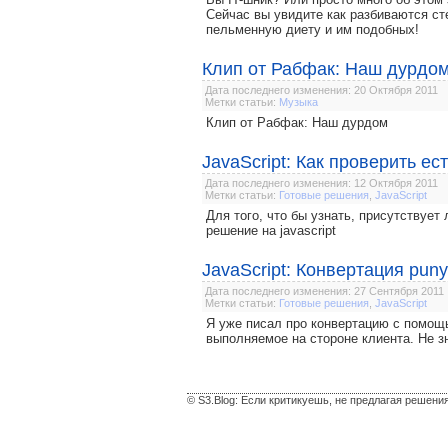
Сейчас вы увидите как разбиваются ст
пельменную диету и им подобных!
Клип от Рабфак: Наш дурдо
Дата последнего изменения: 20 Октября 2011
Метки статьи:
Музыка
Клип от Рабфак: Наш дурдом
JavaScript: Как проверить ес
Дата последнего изменения: 12 Октября 2011
Метки статьи:
Готовые решения
,
JavaScript
Для того, что бы узнать, присутствует
решение на javascript
JavaScript: Конвертация pun
Дата последнего изменения: 27 Сентября 2011
Метки статьи:
Готовые решения
,
JavaScript
Я уже писал про конвертацию с помощью
выполняемое на стороне клиента. Не зн
© S3.Blog: Если критикуешь, не предлагая решени