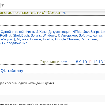
▼
 многие не знают и этого". Сократ
.
[?]
Одной строкой
,
Фиксы & Хаки
,
Документация
,
HTML
,
JavaScript
,
Li
RedHat
,
Shell/Bash
,
Solaris
,
Windows
,
© Авторское
,
Soft
,
Железяки
,
лыбнуло :)
,
Музыка
,
Всякое
,
Firefox
,
Google Chrome
,
Растеряев
,
вы и предложения
Страницы:
все
1
...
8
9
10
11
12
13
SQL-таблицу
два способа: одной командой и двумя
знаете и сочувствуете? Не держите это в себе!