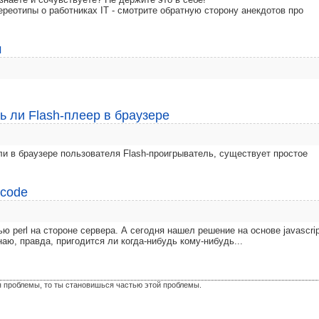
ереотипы о работниках IT - смотрите обратную сторону анекдотов про
м
ть ли Flash-плеер в браузере
 ли в браузере пользователя Flash-проигрыватель, существует простое
ycode
 perl на стороне сервера. А сегодня нашел решение на основе javascrip
аю, правда, пригодится ли когда-нибудь кому-нибудь...
я проблемы, то ты становишься частью этой проблемы.