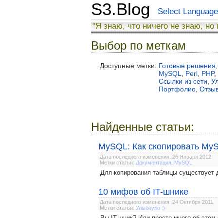
S3.Blog
Select Language
"Я знаю, что ничего не знаю, но
Выбор по меткам
Доступные метки:
Готовые решения
,
MySQL
,
Perl
,
PHP
,
Ссылки из сети
,
У
Портфолио
,
Отзы
Найденные статьи:
MySQL: Как скопировать My
Дата последнего изменения: 26 Января 2012
Метки статьи:
Документация
,
MySQL
Для копирования таблицы существует 
10 мифов об IT-шнике
Дата последнего изменения: 24 Октября 2011
Метки статьи:
Улыбнуло :)
Вы IT-шник? Или просто много об этом 