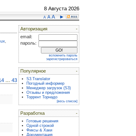
8 Августа 2026
A
►
A
A
Авторизация
-
email:
nux
,
пароль:
вспомнить пароль
зарегистрироваться
Популярное
-
S3.Translator
14
...
43
Погодный информер
Менеджер загрузок (S3)
Отзывы и предложения
Торрент Торнадо
[весь список]
Разработка
-
Готовые решения
Одной строкой
Фиксы & Хаки
Документация