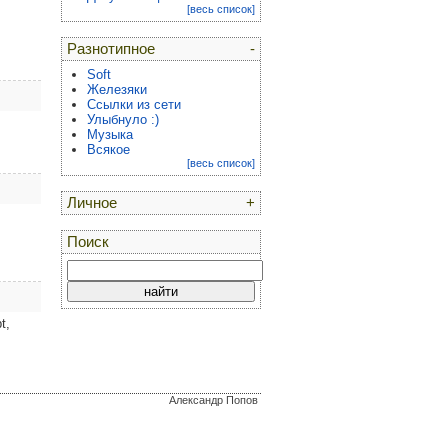
[весь список]
Разнотипное
-
Soft
Железяки
Ссылки из сети
Улыбнуло :)
Музыка
Всякое
[весь список]
Личное
+
Поиск
t,
Александр Попов