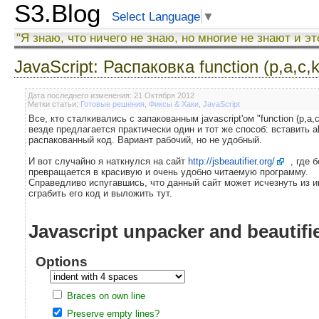
S3.Blog
Select Language
▼
"Я знаю, что ничего не знаю, но многие не знают и эт
JavaScript: Распаковка function (p,a,c,k
Дата последнего изменения: 21 Октября 2012
Метки статьи:
Готовые решения
,
Фиксы & Хаки
,
JavaScript
Все, кто сталкивались с запакованным javascript'ом "function (p,a,c
везде предлагается практически один и тот же способ: вставить a
распакованный код. Вариант рабочий, но не удобный.
И вот случайно я наткнулся на сайт
http://jsbeautifier.org/
, где 
превращается в красивую и очень удобно читаемую программу.
Справедливо испугавшись, что данный сайт может исчезнуть из ин
сграбить его код и выложить тут.
Javascript unpacker and beautifi
Options
Braces on own line
Preserve empty lines?