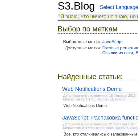
S3.Blog
Select Language
"Я знаю, что ничего не знаю, но
Выбор по меткам
Выбранные метки:
JavaScript
Доступные метки:
Готовые решени
Ссылки из сети
,
В
Найденные статьи:
Web Notifications Demo
Дата последнего изменения: 18 Февраля 2016
Метки статьи:
HTML
,
JavaScript
,
Firefox
Web Notifications Demo:
JavaScript: Распаковка function
Дата последнего изменения: 21 Октября 2012
Метки статьи:
Готовые решения
,
Фиксы & Хаки
Все, кто сталкивались с запакованным ja