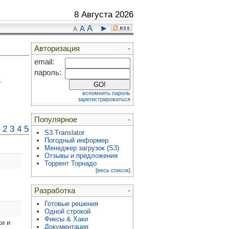
8 Августа 2026
A
►
A
A
Авторизация
-
email:
пароль:
,
вспомнить пароль
зарегистрироваться
Популярное
-
2
3
4
5
S3.Translator
Погодный информер
Менеджер загрузок (S3)
Отзывы и предложения
Торрент Торнадо
[весь список]
Разработка
-
Готовые решения
Одной строкой
Фиксы & Хаки
ки и
Документация