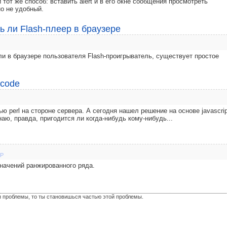
 тот же способ: вставить alert и в его окне сообщения просмотреть
но не удобный.
ть ли Flash-плеер в браузере
 ли в браузере пользователя Flash-проигрыватель, существует простое
ycode
 perl на стороне сервера. А сегодня нашел решение на основе javascrip
аю, правда, пригодится ли когда-нибудь кому-нибудь...
P
начений ранжированного ряда.
я проблемы, то ты становишься частью этой проблемы.