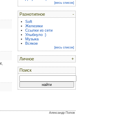
[весь список]
Разнотипное
-
Soft
Железяки
Ссылки из сети
Улыбнуло :)
Музыка
Всякое
[весь список]
Личное
+
t,
Поиск
Александр Попов