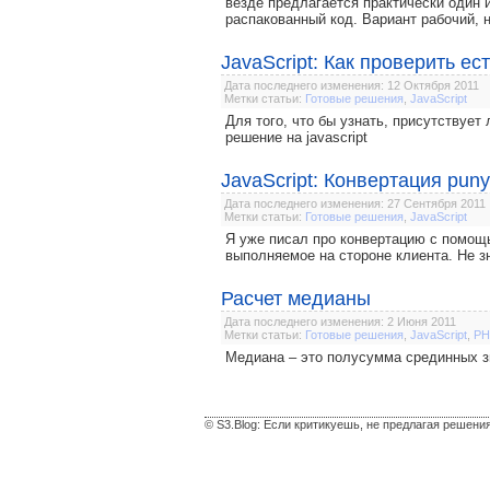
везде предлагается практически один и
распакованный код. Вариант рабочий, 
JavaScript: Как проверить ес
Дата последнего изменения: 12 Октября 2011
Метки статьи:
Готовые решения
,
JavaScript
Для того, что бы узнать, присутствует
решение на javascript
JavaScript: Конвертация pun
Дата последнего изменения: 27 Сентября 2011
Метки статьи:
Готовые решения
,
JavaScript
Я уже писал про конвертацию с помощью
выполняемое на стороне клиента. Не зн
Расчет медианы
Дата последнего изменения: 2 Июня 2011
Метки статьи:
Готовые решения
,
JavaScript
,
PH
Медиана – это полусумма срединных з
© S3.Blog: Если критикуешь, не предлагая решени