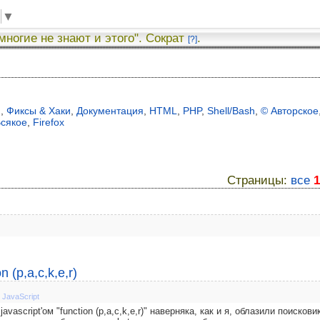
▼
 многие не знают и этого". Сократ
.
[?]
я
,
Фиксы & Хаки
,
Документация
,
HTML
,
PHP
,
Shell/Bash
,
© Авторское
сякое
,
Firefox
Страницы:
все
1
 (p,a,c,k,e,r)
,
JavaScript
vascript'ом "function (p,a,c,k,e,r)" наверняка, как и я, облазили поискови