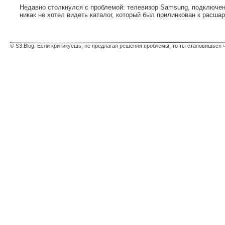
Недавно столкнулся с проблемой: телевизор Samsung, подключенн
никак не хотел видеть каталог, который был прилинкован к расшаре
© S3.Blog: Если критикуешь, не предлагая решения проблемы, то ты становишься 