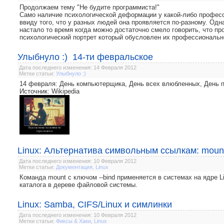
Продолжаем тему "Не будите программиста!"
Само наличие психологической деформации у какой-либо професс
ввиду того, что у разных людей она проявляется по-разному. Од
настало то время когда можно достаточно смело говорить, что п
психологический портрет который обусловлен их профессиональн
Улыбнуло :) 14-ти февральское
Дата последнего изменения: 14 Февраля 2012
Метки статьи:
Улыбнуло :)
14 февраля: День компьютерщика, День всех влюбленных, День 
Источник: Wikipedia
Linux: Альтернатива символьным ссылкам: mount
Дата последнего изменения: 10 Февраля 2012
Метки статьи:
Документация
,
Linux
Команда mount с ключом --bind применяется в системах на ядре Li
каталога в дереве файловой системы.
Linux: Samba, CIFS/Linux и симлинки
Дата последнего изменения: 10 Февраля 2012
Метки статьи:
Фиксы & Хаки
,
Linux