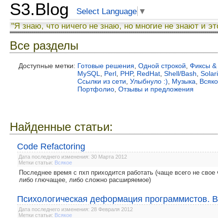
S3.Blog
Select Language
▼
"Я знаю, что ничего не знаю, но многие не знают и эт
Все разделы
Доступные метки:
Готовые решения
,
Одной строкой
,
Фиксы &
MySQL
,
Perl
,
PHP
,
RedHat
,
Shell/Bash
,
Solar
Ссылки из сети
,
Улыбнуло :)
,
Музыка
,
Всяк
Портфолио
,
Отзывы и предложения
Найденные статьи:
Code Refactoring
Дата последнего изменения: 30 Марта 2012
Метки статьи:
Всякое
Последнее время с пхп приходится работать (чаще всего не свое 
либо глючащее, либо сложно расширяемое)
Психологическая деформация программистов. Вз
Дата последнего изменения: 28 Февраля 2012
Метки статьи:
Всякое