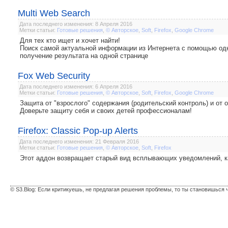
Multi Web Search
Дата последнего изменения: 8 Апреля 2016
Метки статьи:
Готовые решения
,
© Авторское
,
Soft
,
Firefox
,
Google Chrome
Для тех кто ищет и хочет найти!
Поиск самой актуальной информации из Интернета с помощью одн
получение результата на одной странице
Fox Web Security
Дата последнего изменения: 6 Апреля 2016
Метки статьи:
Готовые решения
,
© Авторское
,
Soft
,
Firefox
,
Google Chrome
Защита от "взрослого" содержания (родительский контроль) и от 
Доверьте защиту себя и своих детей профессионалам!
Firefox: Classic Pop-up Alerts
Дата последнего изменения: 21 Февраля 2016
Метки статьи:
Готовые решения
,
© Авторское
,
Soft
,
Firefox
Этот аддон возвращает старый вид всплывающих уведомлений, как 
© S3.Blog: Если критикуешь, не предлагая решения проблемы, то ты становишься 