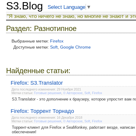
S3.Blog
Select Language
▼
"Я знаю, что ничего не знаю, но многие не знают и эт
Раздел: Разнотипное
Выбранные метки:
Firefox
Доступные метки:
Soft
,
Google Chrome
Найденные статьи:
Firefox: S3.Translator
Дата последнего изменения: 29 Ноября 2021
Метки статьи:
Готовые решения
,
© Авторское
,
Soft
,
Firefox
S3.Translator - это дополнение к браузеру, которое упростит вам
Firefox: Торрент Торнадо
Дата последнего изменения: 16 Декабря 2018
Метки статьи:
Готовые решения
,
© Авторское
,
Soft
,
Firefox
Торрент-клиент для Firefox и SeaMonkey, работает везде, написан
обеспечения!