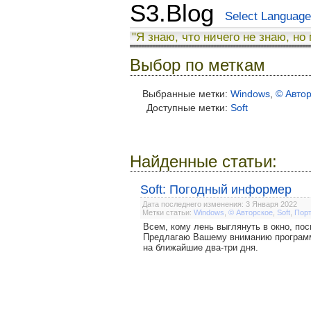
S3.Blog
Select Language
"Я знаю, что ничего не знаю, но
Выбор по меткам
Выбранные метки:
Windows
,
© Авто
Доступные метки:
Soft
Найденные статьи:
Soft: Погодный информер
Дата последнего изменения: 3 Января 2022
Метки статьи:
Windows
,
© Авторское
,
Soft
,
Пор
Всем, кому лень выглянуть в окно, пос
Предлагаю Вашему вниманию программу
на ближайшие два-три дня.