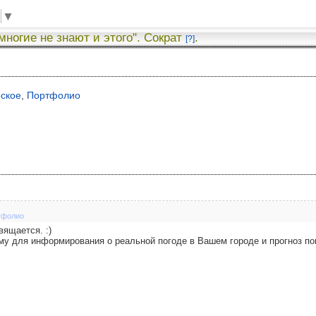
▼
 многие не знают и этого". Сократ
.
[?]
рское
,
Портфолио
тфолио
вящается. :)
 для информирования о реальной погоде в Вашем городе и прогноз по