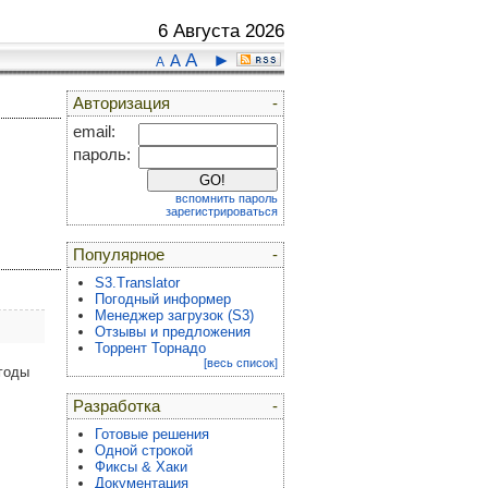
6 Августа 2026
A
►
A
A
Авторизация
-
email:
пароль:
вспомнить пароль
зарегистрироваться
Популярное
-
S3.Translator
Погодный информер
Менеджер загрузок (S3)
Отзывы и предложения
Торрент Торнадо
[весь список]
годы
Разработка
-
Готовые решения
Одной строкой
Фиксы & Хаки
Документация