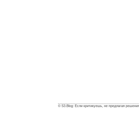
© S3.Blog: Если критикуешь, не предлагая решени