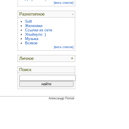
[весь список]
Разнотипное
-
Soft
Железяки
Ссылки из сети
Улыбнуло :)
Музыка
Всякое
[весь список]
Личное
+
Поиск
Александр Попов