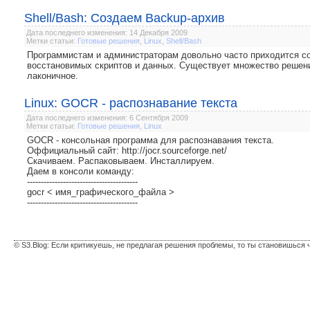
Shell/Bash: Создаем Backup-архив
Дата последнего изменения: 14 Декабря 2009
Метки статьи:
Готовые решения
,
Linux
,
Shell/Bash
Программистам и администраторам довольно часто приходится со
восстановимых скриптов и данных. Существует множество решений
лаконичное.
Linux: GOCR - распознавание текста
Дата последнего изменения: 6 Сентября 2009
Метки статьи:
Готовые решения
,
Linux
GOCR - консольная программа для распознавания текста.
Оффициальный сайт: http://jocr.sourceforge.net/
Скачиваем. Распаковываем. Инсталлируем.
Даем в консоли команду:
----------------------------------------
gocr < имя_графического_файла >
----------------------------------------
© S3.Blog: Если критикуешь, не предлагая решения проблемы, то ты становишься 