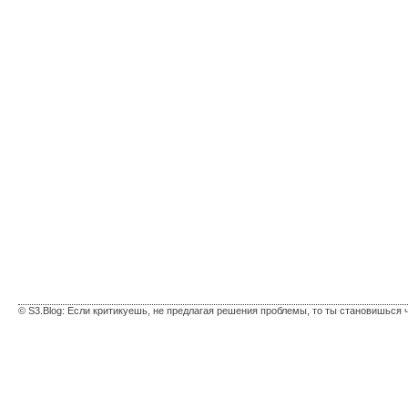
© S3.Blog: Если критикуешь, не предлагая решения проблемы, то ты становишься 