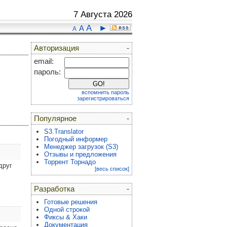
7 Августа 2026
A
►
A
A
Авторизация
-
email:
пароль:
вспомнить пароль
зарегистрироваться
Популярное
-
S3.Translator
Погодный информер
Менеджер загрузок (S3)
Отзывы и предложения
Торрент Торнадо
друг
[весь список]
Разработка
-
Готовые решения
Одной строкой
Фиксы & Хаки
Документация