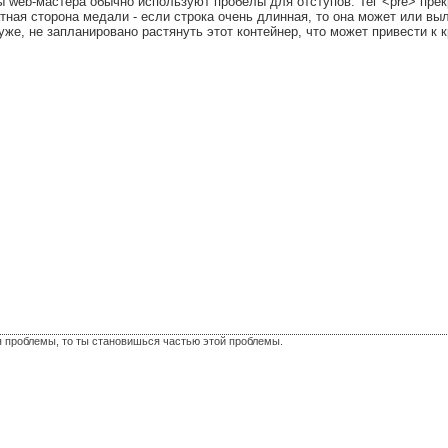
ы web-мастера обычно используют пробелы для отступов. Тег <pre> пре
атная сторона медали - если строка очень длинная, то она может или вы
уже, не запланировано растянуть этот контейнер, что может привести к 
я проблемы, то ты становишься частью этой проблемы.