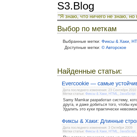
S3.Blog
"Я знаю, что ничего не знаю, но
Выбор по меткам
Выбранные метки:
Фиксы & Хаки
,
H
Доступные метки:
© Авторское
Найденные статьи:
Evercookie — самые устойчи
Дата последнего изменения: 23 Сентября 2010
Метки статьи:
Фиксы & Хаки
,
HTML
,
JavaScript
Samy Mamkar разработал систему, кото
друга, и даже добиться того, чтобы ку
Удалить это куки практически невозмо
Фиксы & Хаки: Длинные стро
Дата последнего изменения: 3 Октября 2009
Метки статьи:
Фиксы & Хаки
,
HTML
,
JavaScript