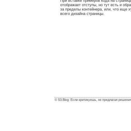
При вставке примеров кода на страниц
отображаeт отступы, но тут есть и обр
за пределы контейнера, или, что еще х
всего дизайна страницы.
© S3.Blog: Если критикуешь, не предлагая решени