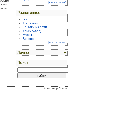
красно
[весь список]
лезти
краху
Разнотипное
-
Soft
Железяки
Ссылки из сети
Улыбнуло :)
Музыка
Всякое
[весь список]
Личное
+
Поиск
Александр Попов