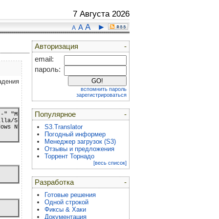
7 Августа 2026
A
►
A
A
Авторизация
-
email:
пароль:
адения
вспомнить пароль
зарегистрироваться
Популярное
-
-" "Mozilla/5.0 (Windows NT 6.1; WOW64; rv:39.0) Gecko/20100101 
lla/5.0 (Windows NT 5.1; rv:40.0) Gecko/20100101 Firefox/40.0"

S3.Translator
Погодный информер
Менеджер загрузок (S3)
Отзывы и предложения
Торрент Торнадо
[весь список]
Разработка
-
Готовые решения
Одной строкой
Фиксы & Хаки
Документация