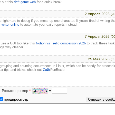
k out this
drift game web
for a quick break.
2 Апреля 2026
(20
 nightmare to debug if you mess up one character. If you're tired of writing th
r writer online
to automate your daily reports instead.
7 Апреля 2026
(00
t use a GUI tool like this
Notion vs Trello comparison 2026
to track these task
ings way cleaner.
25 Мая 2026
(05
or grouping and counting occurrences in Linux, which can be handy for processi
ux tips and tricks, check out
Сайт
FunBoxie.
Решите пример
*
:
=
предпросмотр