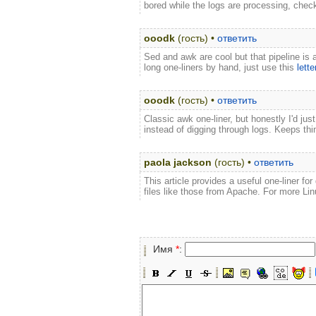
bored while the logs are processing, chec
ooodk
(гость) •
ответить
Sed and awk are cool but that pipeline is a
long one-liners by hand, just use this
lette
ooodk
(гость) •
ответить
Classic awk one-liner, but honestly I'd jus
instead of digging through logs. Keeps th
paola jackson
(гость) •
ответить
This article provides a useful one-liner f
files like those from Apache. For more Lin
Имя
*
: