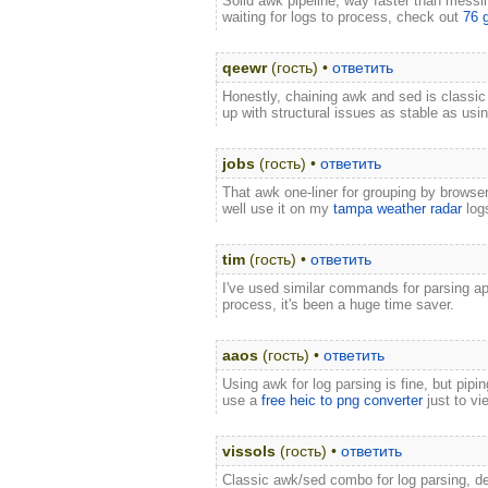
Solid awk pipeline, way faster than messi
waiting for logs to process, check out
76 
qeewr
(гость) •
ответить
Honestly, chaining awk and sed is classic b
up with structural issues as stable as usi
jobs
(гость) •
ответить
That awk one‑liner for grouping by browser 
well use it on my
tampa weather radar
log
tim
(гость) •
ответить
I've used similar commands for parsing apa
process, it's been a huge time saver.
aaos
(гость) •
ответить
Using awk for log parsing is fine, but pi
use a
free heic to png converter
just to v
vissols
(гость) •
ответить
Classic awk/sed combo for log parsing, def