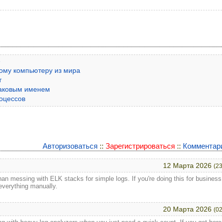
е
ному компьютеру из мира
т
наковым именем
роцессов
Авторизоваться
::
Зарегистрироваться
::
Комментар
12 Марта 2026
(23
than messing with ELK stacks for simple logs. If you're doing this for business
everything manually.
20 Марта 2026
(02