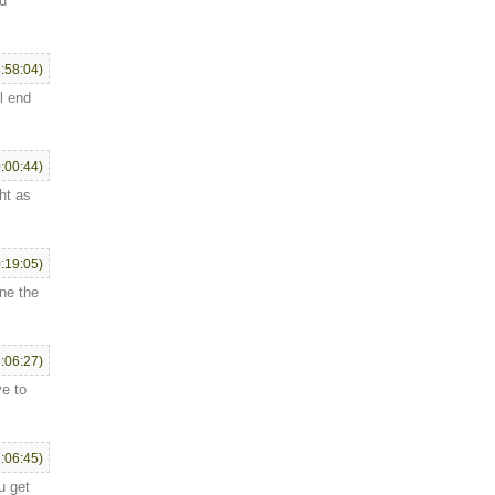
ed
:58:04)
l end
:00:44)
ht as
:19:05)
ne the
:06:27)
ve to
:06:45)
u get