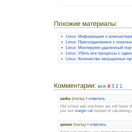
Похожие материалы:
Linux: Информация о компьютер
Linux: Присоединяемся к локаль
Linux: Монтируем удаленный пор
Linux: Убить все процессы с оди
Linux: Количество запущенных п
Комментарии:
все
4
3
2
1
zarks
(гость) •
ответить
Old school awk one-liners are still faster 
just use
margin cal
instead of calculating 
qeewr
(гость) •
ответить