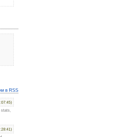
ии в RSS
:07:45)
 stats,
:28:41)