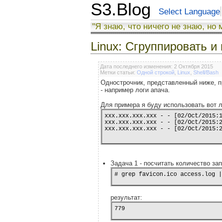
S3.Blog
Select Language
"Я знаю, что ничего не знаю, но 
Linux: Сгруппировать и
Дата последнего изменения: 2 Октября 2015
Метки статьи:
Одной строкой
,
Linux
,
Shell/Bash
Однострочник, представленный ниже, пр
- например логи апача.
Для примера я буду использовать вот л
xxx.xxx.xxx.xxx - - [02/Oct/2015:1
xxx.xxx.xxx.xxx - - [02/Oct/2015:2
Задача 1 - посчитать количество запр
результат: