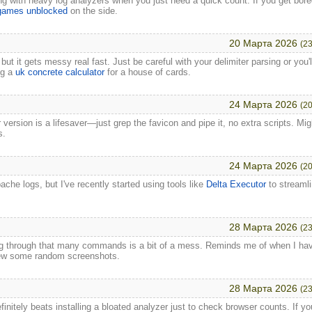
ng with heavy log analyzers when you just need a quick count. If you get bor
games unblocked
on the side.
20 Марта 2026
(23
ut it gets messy real fast. Just be careful with your delimiter parsing or you'l
ng a
uk concrete calculator
for a house of cards.
24 Марта 2026
(20
version is a lifesaver—just grep the favicon and pipe it, no extra scripts. Mig
s.
24 Марта 2026
(20
che logs, but I've recently started using tools like
Delta Executor
to streamli
28 Марта 2026
(23
ping through that many commands is a bit of a mess. Reminds me of when I ha
iew some random screenshots.
28 Марта 2026
(23
initely beats installing a bloated analyzer just to check browser counts. If yo