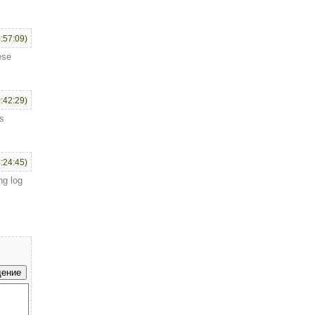
:57:09)
ese
:42:29)
s
:24:45)
ng log