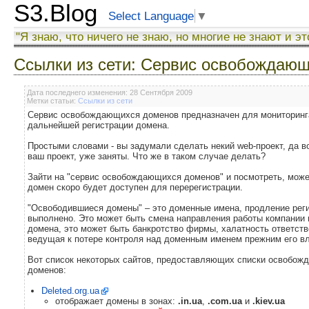
S3.Blog
Select Language
▼
"Я знаю, что ничего не знаю, но многие не знают и эт
Ссылки из сети: Сервис освобождаю
Дата последнего изменения: 28 Сентября 2009
Метки статьи:
Ссылки из сети
Сервис освобождающихся доменов предназначен для мониторинг
дальнейшей регистрации домена.
Простыми словами - вы задумали сделать некий web-проект, да в
ваш проект, уже заняты. Что же в таком случае делать?
Зайти на "сервис освобождающихся доменов" и посмотреть, может
домен скоро будет доступен для перерегистрации.
"Освободившиеся домены" – это доменные имена, продление рег
выполнено. Это может быть смена направления работы компании и 
домена, это может быть банкротство фирмы, халатность ответств
ведущая к потере контроля над доменным именем прежним его 
Вот список некоторых сайтов, предоставляющих списки освобож
доменов:
Deleted.org.ua
отображает домены в зонах:
.in.ua
,
.com.ua
и
.kiev.ua