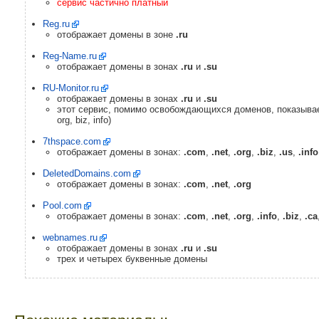
сервис частично платный
Reg.ru
отображает домены в зоне
.ru
Reg-Name.ru
отображает домены в зонах
.ru
и
.su
RU-Monitor.ru
отображает домены в зонах
.ru
и
.su
этот сервис, помимо освобождающихся доменов, показывает
org, biz, info)
7thspace.com
отображает домены в зонах:
.com
,
.net
,
.org
,
.biz
,
.us
,
.info
DeletedDomains.com
отображает домены в зонах:
.com
,
.net
,
.org
Pool.com
отображает домены в зонах:
.com
,
.net
,
.org
,
.info
,
.biz
,
.ca
webnames.ru
отображает домены в зонах
.ru
и
.su
трех и четырех буквенные домены